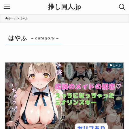
推し同人.jp
ホーム
はやふ
はやふ
– category –
はやふ