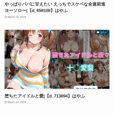
やっぱりパパに甘えたい えっちでスケベな全速前進
ヨーソロー|【d_658108】はやふ
March 23, 2026
はやふ
堕ちたアイドルと愛|【d_713894】はやふ
March 23, 2026