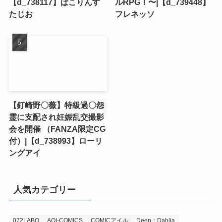
【d_738117】ぱこりんす
ルRPG！〜|【d_739448】
たじお
フレネッソ
【釘崎野〇薇】特級過〇怨
霊に支配され妊娠乱交撮影
会を開催 （FANZA限定CG
付）|【d_738993】ローリ
ングアイ
人気カテゴリー
072LABO
AOI-COMICS
COMICアイル
Deep；Dahlia