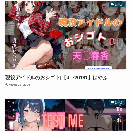
はやふ
現役アイドルのおシゴト|【d_726191】はやふ
March 23, 2026
はやふ