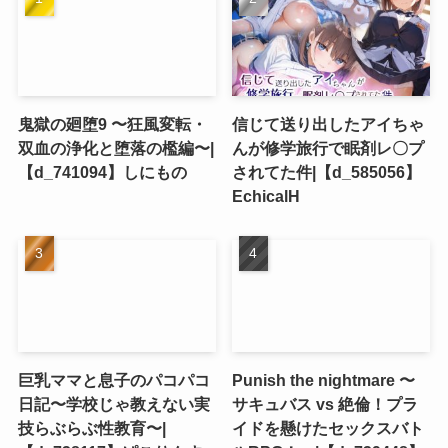
鬼獄の廻堕9 〜狂風変転・
信じて送り出したアイちゃ
双血の浄化と堕落の檻編〜|
んが修学旅行で眠剤レ〇プ
【d_741094】しにもの
されてた件|【d_585056】
EchicalH
巨乳ママと息子のパコパコ
Punish the nightmare 〜
日記〜学校じゃ教えない実
サキュバス vs 絶倫！プラ
技らぶらぶ性教育〜|
イドを懸けたセックスバト