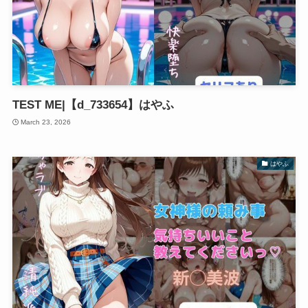
TEST ME|【d_733654】はやふ
March 23, 2026
はやふ