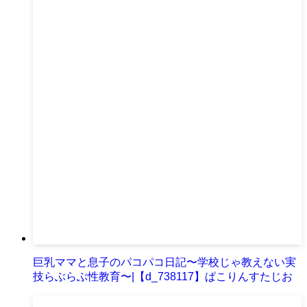
巨乳ママと息子のパコパコ日記〜学校じゃ教えない実
技らぶらぶ性教育〜|【d_738117】ぱこりんすたじお