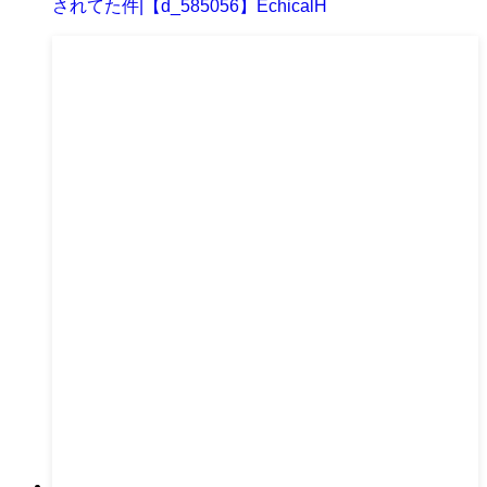
されてた件|【d_585056】EchicalH