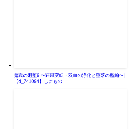
鬼獄の廻堕9 〜狂風変転・双血の浄化と堕落の檻編〜|
【d_741094】しにもの