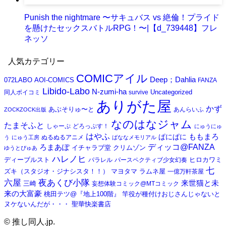
Punish the nightmare 〜サキュバス vs 絶倫！プライド
を懸けたセックスバトルRPG！〜|【d_739448】フレ
ネッソ
人気カテゴリー
COMICアイル
Deep；Dahlia
072LABO
AOI-COMICS
FANZA
Libido-Labo
N-zumi-ha
Uncategorized
同人ボイコミ
survive
ありがた屋
かず
あぶそりゅ〜と
あんらいふ
ZOCKZOCK出版
なのはなジャム
たまそふと
しゃーぷ
どろっぷす！
にゅうにゅ
はやふ
ぱにぱに
ももまろ
ぬるぬるアニメ
う
にゅう工房
ばななメモリアル
ろまあぽ
ディッコ@FANZA
クリムゾン
イチャラブ堂
ゆうとぴゅあ
ハレノヒ
ディーブルスト
パラレル
パースペクティブ少女幻奏
ヒロカワミ
七
ズキ（スタジオ・ジナシスタ！！）
マヨタマ
ラムネ屋
一億万軒茶屋
夜あくび小隊
六屋
来世猫と未
三崎
妄想体験コミック@MTコミック
来の大富豪
桃田テツ@『地上100階』
竿役が種付けおじさんじゃないと
聖華快楽書店
ヌケないんだが・・・
©
推し同人.jp.