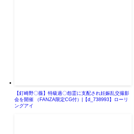
【釘崎野〇薇】特級過〇怨霊に支配され妊娠乱交撮影
会を開催 （FANZA限定CG付）|【d_738993】ローリ
ングアイ