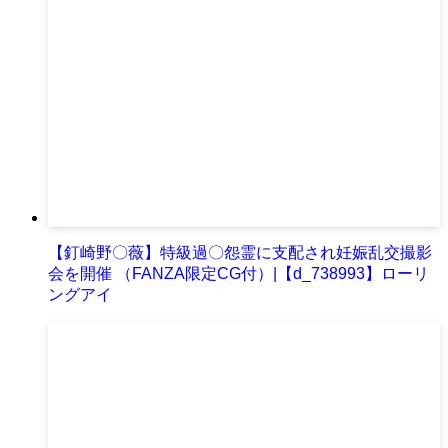
【釘崎野〇薇】特級過〇怨霊に支配され妊娠乱交撮影
会を開催 （FANZA限定CG付）|【d_738993】ローリ
ングアイ