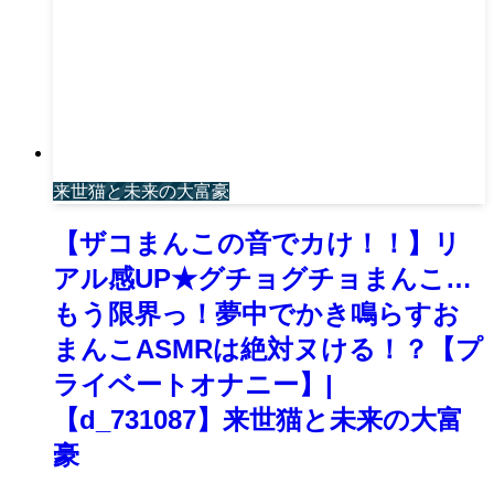
来世猫と未来の大富豪
【ザコまんこの音でカけ！！】リ
アル感UP★グチョグチョまんこ…
もう限界っ！夢中でかき鳴らすお
まんこASMRは絶対ヌける！？【プ
ライベートオナニー】|
【d_731087】来世猫と未来の大富
豪