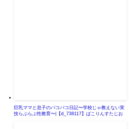
巨乳ママと息子のパコパコ日記〜学校じゃ教えない実
技らぶらぶ性教育〜|【d_738117】ぱこりんすたじお