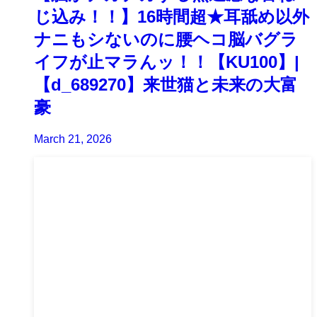
じ込み！！】16時間超★耳舐め以外
ナニもシないのに腰ヘコ脳バグラ
イフが止マラんッ！！【KU100】|
【d_689270】来世猫と未来の大富
豪
March 21, 2026