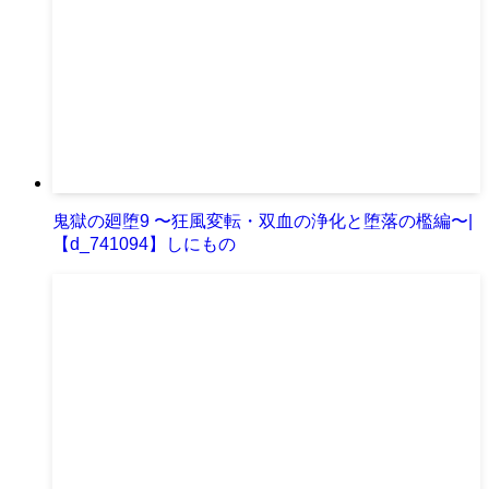
鬼獄の廻堕9 〜狂風変転・双血の浄化と堕落の檻編〜|
【d_741094】しにもの