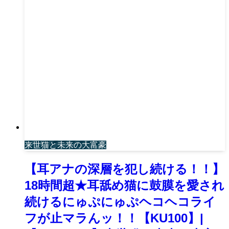
来世猫と未来の大富豪
【耳アナの深層を犯し続ける！！】
18時間超★耳舐め猫に鼓膜を愛され
続けるにゅぷにゅぷヘコヘコライ
フが止マラんッ！！【KU100】|