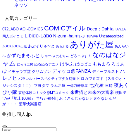
ネッソ
人気カテゴリー
COMICアイル
Deep；Dahlia
072LABO
AOI-COMICS
FANZA
Libido-Labo
N-zumi-ha
Uncategorized
同人ボイコミ
survive
NTレボ
ありがた屋
あぶそりゅ〜と
あんらい
ZOCKZOCK出版
あらぶる
なのはなジ
かずたまそふと
ふ
しゃーぷ
どろっぷす！
たむりん
ャム
はやふ
ろまあ
ぱにぱに
ももまろ
ぬるぬるアニメ
にゅう工房
ハ
ぽ
ディッコ@FANZA
クリムゾン
ディーブルスト
イチャラブ堂
レノヒ
パラレル
パースペクティブ少女幻奏
ヒロカワミズキ（スタジオ・
夜あく
七六屋
ジナシスタ！！）
マヨタマ
ラムネ屋
一億万軒茶屋
三崎
び小隊
来世猫と未来の大富豪
桃田テ
妄想体験コミック@MTコミック
ツ@『地上100階』
竿役が種付けおじさんじゃないとヌケないんだ
聖華快楽書店
が・・・
©
推し同人.jp.