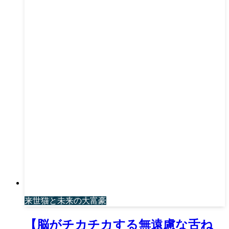
来世猫と未来の大富豪
【脳がチカチカする無遠慮な舌ね