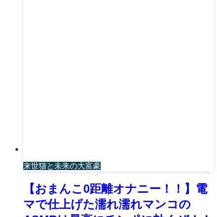
来世猫と未来の大富豪
【おまんこ0距離オナニー！！】電
マで仕上げた濡れ濡れマンコの