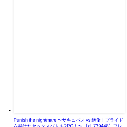
Punish the nightmare 〜サキュバス vs 絶倫！プライド
を懸けたセックスバトルRPG！〜|【d_739448】フレ