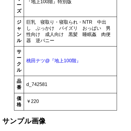
『地上100階』特別版
ー
ズ
ジ
巨乳 寝取り・寝取られ・NTR 中出
ャ
し ぶっかけ パイズリ おっぱい 男
ン
性向け 成人向け 黒髪 睡眠姦 肉便
ル
器 逆バニー
サ
ー
桃田テツ@『地上100階』
ク
ル
品
d_742581
番
価
￥220
格
サンプル画像