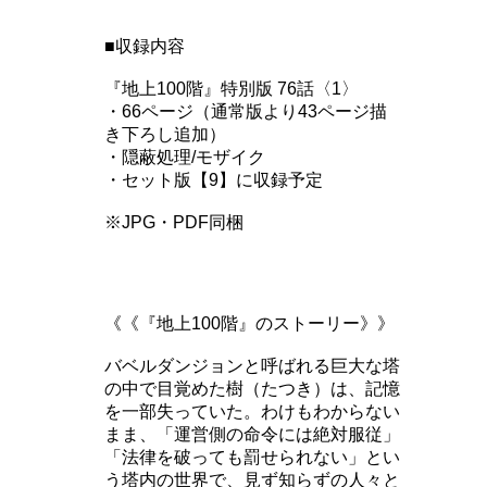
■収録内容
『地上100階』特別版 76話〈1〉
・66ページ（通常版より43ページ描
き下ろし追加）
・隠蔽処理/モザイク
・セット版【9】に収録予定
※JPG・PDF同梱
《《『地上100階』のストーリー》》
バベルダンジョンと呼ばれる巨大な塔
の中で目覚めた樹（たつき）は、記憶
を一部失っていた。わけもわからない
まま、「運営側の命令には絶対服従」
「法律を破っても罰せられない」とい
う塔内の世界で、見ず知らずの人々と