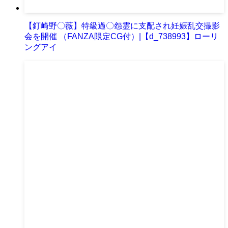
【釘崎野〇薇】特級過〇怨霊に支配され妊娠乱交撮影
会を開催 （FANZA限定CG付）|【d_738993】ローリ
ングアイ