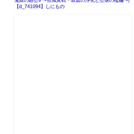
鬼獄の廻堕9 〜狂風変転・双血の浄化と堕落の檻編〜|
【d_741094】しにもの