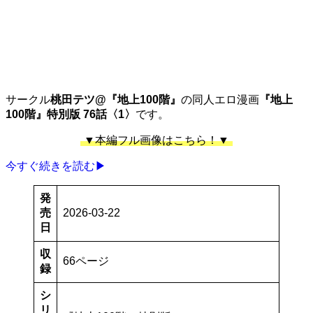
サークル
桃田テツ@『地上100階』
の同人エロ漫画
『地上
100階』特別版 76話〈1〉
です。
▼本編フル画像はこちら！▼
今すぐ続きを読む▶
発
売
2026-03-22
日
収
66ページ
録
シ
リ