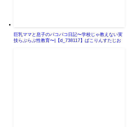
巨乳ママと息子のパコパコ日記〜学校じゃ教えない実
技らぶらぶ性教育〜|【d_738117】ぱこりんすたじお