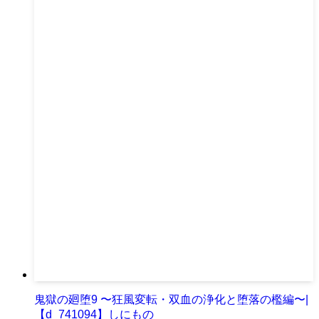
鬼獄の廻堕9 〜狂風変転・双血の浄化と堕落の檻編〜|
【d_741094】しにもの